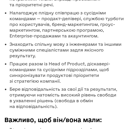
та пріоритетні речі.
Налагоджує плідну співпрацю з сусідніми
командами — продакт-делівері, службою турботи
про користувачів, бренд-маркетингом, гроус-
маркетингом, партнерською програмою,
Enterprise-продажами та акаунтингом.
Знаходить спільну мову з інженерами та іншими
суміжними спеціалістами задля якісного
результату.
Працює разом із Head of Product, діскавері-
командами та сусідніми підрозділами, щоб
синхронізувати продуктові пріоритети
зі стратегією компанії.
Бере відповідальність за свої дії та результати,
отримуючи натомість високий рівень свободи
в ухваленні рішень (свобода в обмін
на відповідальність).
Важливо, щоб він/вона мали: