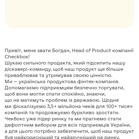
Привіт, мене звати Богдан, Head of Product компанії
Checkbox!
Шукаю сильного продакта, який підсилить нашу
діскавері-команду, щоб наш продукт ще більше
приваблював та утримував своєю цінністю.
Ми — українська продуктова фінтех-компанія.
Допомагаємо підприємцям безпечно торгувати,
щоб вони могли спати спокійно, знаючи,
що не матимуть проблем із державою. Щодня
ми фіскалізуємо 3,5+ мільйона чеків для 100+ тисяч
компаній та продовжуємо бурхливо зростати.
Чекбокс уже лідер ринку та ми прагнемо стати
дефолтним вибором для всіх підприємців України,
а для цього потрібно забезпечити, щоб наш продукт
був найкорисніший та найзручніший на ринку.