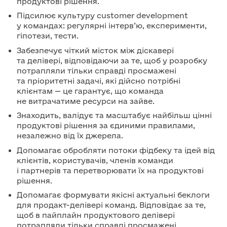
продуктові рішення.
Підсилює культуру customer development
у командах: регулярні інтерв’ю, експерименти,
гіпотези, тести.
Забезпечує чіткий місток між діскавері
та делівері, відповідаючи за те, щоб у розробку
потрапляли тільки справді просмажені
та пріоритетні задачі, які дійсно потрібні
клієнтам — це гарантує, що команда
не витрачатиме ресурси на зайве.
Знаходить, валідує та масштабує найбільш цінні
продуктові рішення за єдиними правилами,
незалежно від їх джерела.
Допомагає обробляти потоки фідбеку та ідей від
клієнтів, користувачів, членів команди
і партнерів та перетворювати їх на продуктові
рішення.
Допомагає формувати якісні актуальні беклоги
для продакт-делівері команд. Відповідає за те,
щоб в пайплайн продуктового делівері
потрапляли тільки справді просмажені