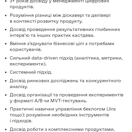
3+ років досвіду у менеджменті цифрових
продуктів.
Розуміння різниці між діскавері та делівері
в контексті розвитку продукту.
Досвід проведення результативних глибинних
інтерв’ю та інших практик кастдева.
Вміння з’єднувати бізнесові цілі з потребами
користувачів.
Сильний data-driven підхід (аналітика, метрики,
експерименти).
Системний підхід.
Досвід ринкових досліджень та конкурентного
аналізу.
Досвід організації та проведення експериментів
у форматі A/B чи MVT-тестувань.
Практичні навички управління беклогом (Jira
тощо): розуміння необхідних інструментів
і підходів.
Досвід роботи з комплексними продуктами,