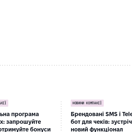
АНІЇ
НОВИНИ КОМПАНІЇ
ьна програма
Брендовані SMS і Tel
x: запрошуйте
бот для чеків: зустрі
 отримуйте бонуси
новий функціонал