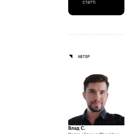
статті.
АВТОР
Влад С.