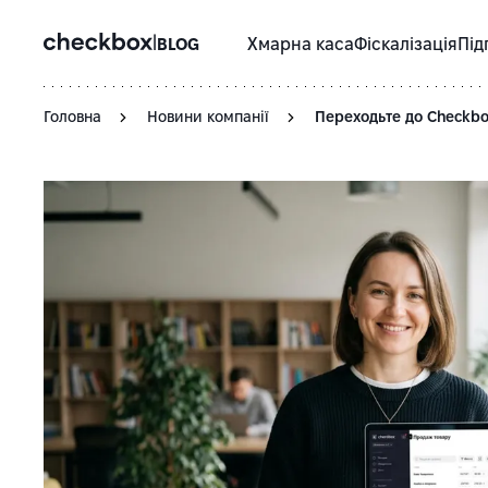
|
BLOG
Хмарна каса
Фіскалізація
Під
Головна
Новини компанії
Переходьте до Checkbox