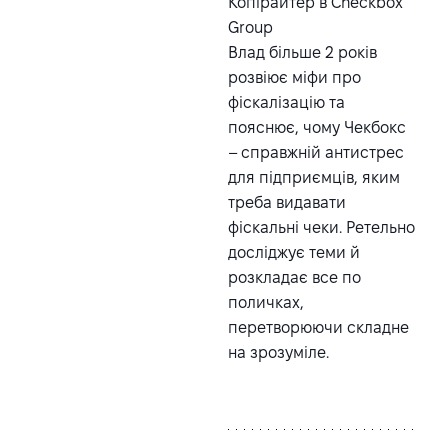
Копірайтер в Checkbox
Group
Влад більше 2 років
розвіює міфи про
фіскалізацію та
пояснює, чому Чекбокс
– справжній антистрес
для підприємців, яким
треба видавати
фіскальні чеки. Ретельно
досліджує теми й
розкладає все по
поличках,
перетворюючи складне
на зрозуміле.