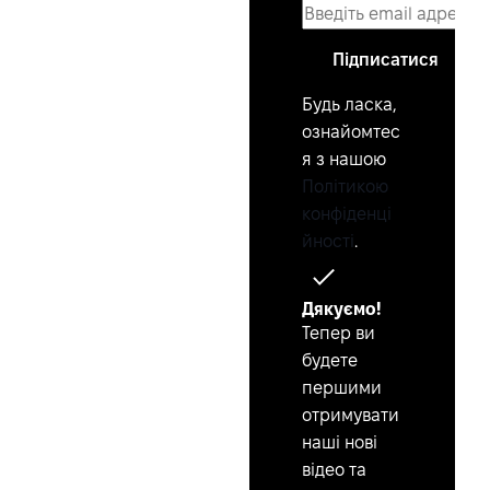
Підписатися
Будь ласка,
ознайомтес
я з нашою
Політикою
конфіденці
йності
.
Дякуємо!
Тепер ви
будете
першими
отримувати
наші нові
відео та