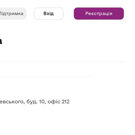
Підтримка
Вхід
Реєстрація
а
ського, буд. 10, офіс 212