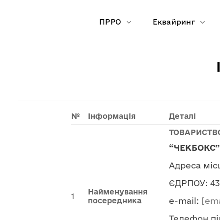
Skip
to
ПРРО
Еквайринг
content
№
Інформація
Деталі
ТОВАРИСТВ
“ЧЕКБОКС”
Адреса місц
ЄДРПОУ: 43
Найменування
1
e-mail:
[ema
посередника
Телефон пі