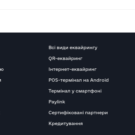
Всі види еквайрингу
QR-еквайринг
ню
Інтернет-еквайринг
м
POS-термінал на Android
Термінал у смартфоні
Paylink
x
Сертифіковані партнери
Кредитування