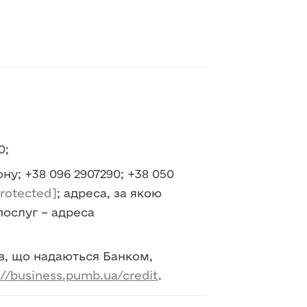
0;
ну; +38 096 2907290; +38 050
protected]
; адреса, за якою
послуг – адреса
ів, що надаються Банком,
://business.pumb.ua/credit
.