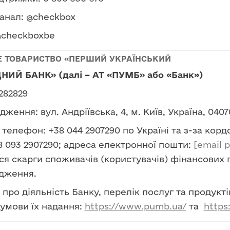
анал: @checkbox
@checkboxbe
Е ТОВАРИСТВО «ПЕРШИЙ УКРАЇНСЬКИЙ
ИЙ БАНК» (далі – АТ «ПУМБ» або «Банк»)
282829
ження: вул. Андріївська, 4, м. Київ, Україна, 0407
телефон: +38 044 2907290 по Україні та з-за кордо
8 093 2907290; адреса електронної пошти:
[email 
я скарги споживачів (користувачів) фінансових 
дження.
про діяльність Банку, перелік послуг та продукт
 умови їх надання:
https://www.pumb.ua/
та
https