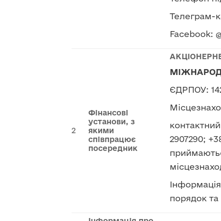
Телеграм-к
Facebook: 
АКЦІОНЕРН
МІЖНАРОДН
ЄДРПОУ: 14
Місцезнаход
Фінансові
установи, з
контактний 
2
якими
2907290; +3
співпрацює
посередник
приймаютьс
місцезнахо
Інформація 
порядок та
Інформація про