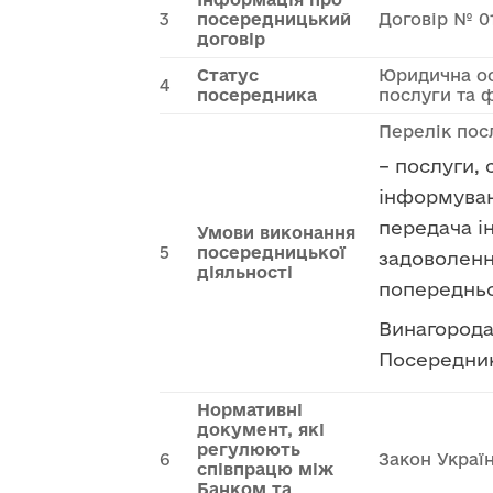
3
посередницький
Договір № 01
договір
Статус
Юридична ос
4
посередника
послуги та ф
Перелік посл
– послуги, 
інформуван
передача і
Умови виконання
5
посередницької
задоволенн
діяльності
попередньо
Винагорода
Посередник
Нормативні
документ, які
регулюють
6
Закон Украї
співпрацю між
Банком та