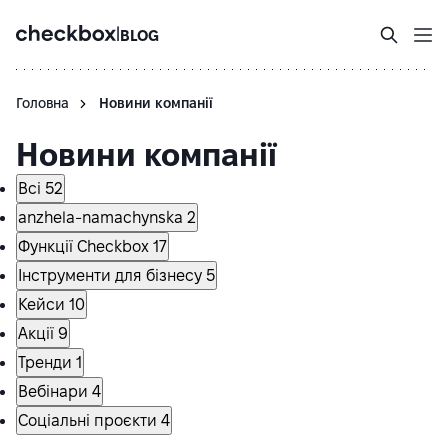
|
BLOG
Головна
Новини компанії
Новини компанії
Всі
52
anzhela-namachynska
2
Функції Checkbox
17
Інструменти для бізнесу
5
Кейси
10
Акції
9
Тренди
1
Вебінари
4
Соціальні проєкти
4