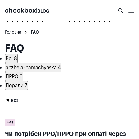
|
BLOG
Головна
FAQ
FAQ
Всі
8
anzhela-namachynska
4
ПРРО
6
Поради
7
ВСІ
FAQ
Чи потрібен РРО/ПРРО при оплаті через