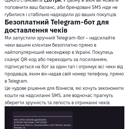
одного становить
1,26 грн.
У цьому ж вікні ви можете
поповнити ваш баланс, аби брендовані SMS ніде не
губилися і стабільно надходили до ваших покупців.
Безоплатний Telegram-бот для
доставлення чеків
Ми запустили зручний Telegram-бот – надсилайте
чеки вашим клієнтам безоплатно прямо в
найпопулярніший месенджер в Україні. Покупець
сканує QR-код або переходить за посиланням,
підписується на бот за один тап і отримує всі чеки від
продавців, яким він надав свій номер телефону, прямо
в Telegram.
Це чудове рішення для бізнесів, які хочуть зекономити
кошти на надсиланні SMS, але водночас прагнуть
зберегти зручність та легкість в отриманні чеків.