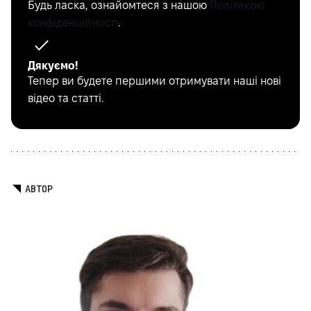
Будь ласка, ознайомтеся з нашою
Політикою
конфіденційності
.
Дякуємо!
Тепер ви будете першими отримувати наші нові
відео та статті.
АВТОР