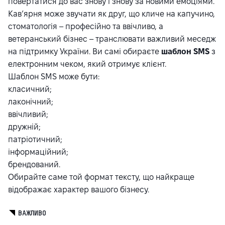
повертатися до вас знову і знову за новими емоціями.
Кав’ярня може звучати як друг, що кличе на капучино,
стоматологія – професійно та ввічливо, а
ветеранський бізнес – транслювати важливий меседж
на підтримку України. Ви самі обираєте
шаблон SMS
з
електронним чеком, який отримує клієнт.
Шаблон SMS може бути:
класичний;
лаконічний;
ввічливий;
дружній;
патріотичний;
інформаційний;
брендований.
Обирайте саме той формат тексту, що найкраще
відображає характер вашого бізнесу.
ВАЖЛИВО