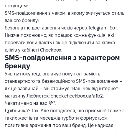
покупцем:
SMS-повідомлення з чеком, в якому зчитується стиль
вашого бренду;
безоплатне доставлення чеків через Telegram-бот.
Нижче пояснюємо, як працює кожна функція, які
переваги вони дають і як це підключити за кілька
кліків у кабінеті Checkbox.
SMS-повідомлення з характером
бренду
Уявіть: покупець оплачує покупку і замість
стандартного та беземоційного SMS-повідомлення –
як це зазвичай – він отримує "Ваш чек від інтернет-
магазину Любисток: check.checkbox.ua/a1b2.
Чекатимемо на вас 💙".
Дрібничка? Так. Але погодьтеся, що приємно! І саме з
таких жестів та меседжів турботи формується
позитивне враження про ваш бренд. Це надихає