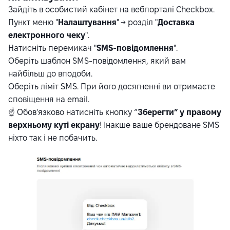
Зайдіть в особистий кабінет на вебпорталі Checkbox.
Пункт меню "
Налаштування
" → розділ "
Доставка
електронного чеку
".
Натисніть перемикач "
SMS-повідомлення
".
Оберіть шаблон SMS-повідомлення, який вам
найбільш до вподоби.
Оберіть ліміт SMS. При його досягненні ви отримаєте
сповіщення на email.
☝️ Обов'язково натисніть кнопку “
Зберегти” у правому
верхньому куті екрану
! Інакше ваше брендоване SMS
ніхто так і не побачить.