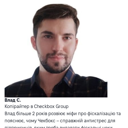
Влад С.
Копірайтер в Checkbox Group
Влад більше 2 років розвіює міфи про фіскалізацію та
пояснює, чому Чекбокс – справжній антистрес для
підприємців, яким треба видавати фіскальні чеки.