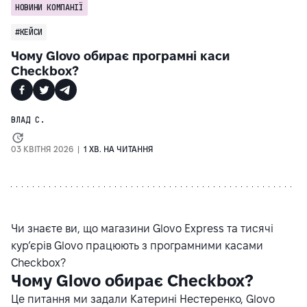
НОВИНИ КОМПАНІЇ
#КЕЙСИ
Чому Glovo обирає програмні каси
Checkbox?
ВЛАД С.
03 КВІТНЯ 2026 |
1 ХВ. НА ЧИТАННЯ
Чи знаєте ви, що магазини Glovo Express та тисячі
кур’єрів Glovo працюють з програмними касами
Checkbox?
Чому Glovo обирає Checkbox?
Це питання ми задали Катерині Нестеренко, Glovo