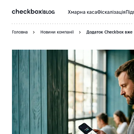
|
BLOG
Хмарна каса
Фіскалізація
Під
Головна
Новини компанії
Додаток Checkbox вже 