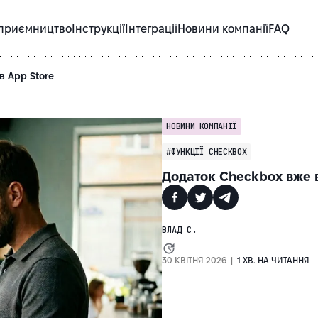
приємництво
Інструкції
Інтеграції
Новини компанії
FAQ
в App Store
НОВИНИ КОМПАНІЇ
#ФУНКЦІЇ CHECKBOX
Додаток Checkbox вже в
ВЛАД С.
30 КВІТНЯ 2026 |
1 ХВ. НА ЧИТАННЯ