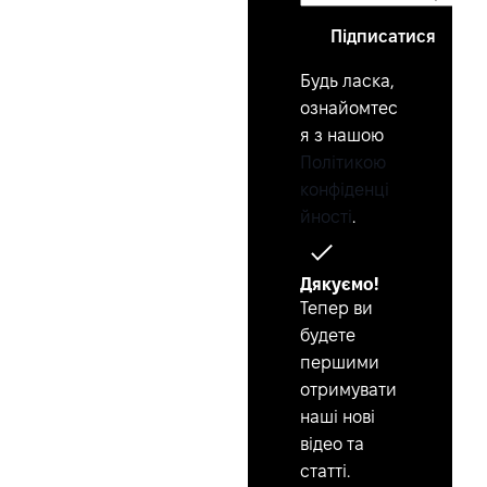
Підписатися
Будь ласка,
ознайомтес
я з нашою
Політикою
конфіденці
йності
.
Дякуємо!
Тепер ви
будете
першими
отримувати
наші нові
відео та
статті.