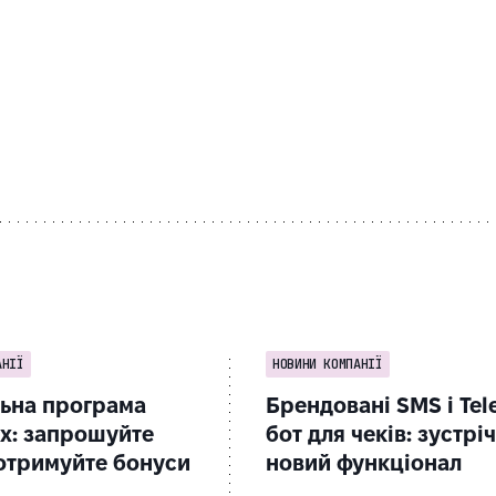
АНІЇ
НОВИНИ КОМПАНІЇ
ьна програма
Брендовані SMS і Tel
x: запрошуйте
бот для чеків: зустрі
 отримуйте бонуси
новий функціонал