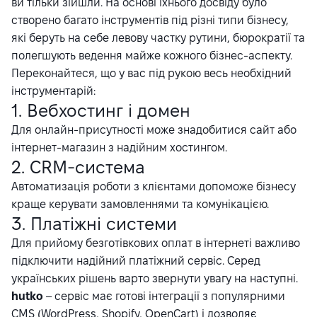
ви тільки зійшли. На основі їхнього досвіду було
створено багато інструментів під різні типи бізнесу,
які беруть на себе левову частку рутини, бюрократії та
полегшують ведення майже кожного бізнес-аспекту.
Переконайтеся, що у вас під рукою весь необхідний
інструментарій:
1. Вебхостинг і домен
Для онлайн-присутності може знадобитися сайт або
інтернет-магазин з надійним хостингом.
2. CRM-система
Автоматизація роботи з клієнтами допоможе бізнесу
краще керувати замовленнями та комунікацією.
3. Платіжні системи
Для прийому безготівкових оплат в інтернеті важливо
підключити надійний платіжний сервіс. Серед
українських рішень варто звернути увагу на наступні.
hutko
– сервіс має готові інтеграції з популярними
CMS (WordPress, Shopify, OpenCart) і дозволяє