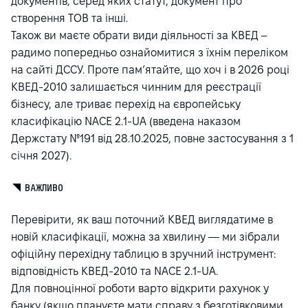
документів, серед яких статут, документ про
створення ТОВ та інші.
Також ви маєте обрати види діяльності за КВЕД –
радимо попередньо ознайомитися з їхнім переліком
на сайті ДССУ
. Проте пам’ятайте, що хоч і в 2026 році
КВЕД-2010 залишається чинним для реєстрації
бізнесу, але триває перехід на європейську
класифікацію NACE 2.1-UA (введена наказом
Держстату
№191
від 28.10.2025, повне застосування з 1
січня 2027).
ВАЖЛИВО
Перевірити, як ваш поточний КВЕД виглядатиме в
новій класифікації, можна за хвилину — ми зібрали
офіційну перехідну таблицю в зручний інструмент:
відповідність КВЕД-2010 та NACE 2.1-UA
.
Для повноцінної роботи варто відкрити рахунок у
банку (якщо плануєте мати справу з безготівковими