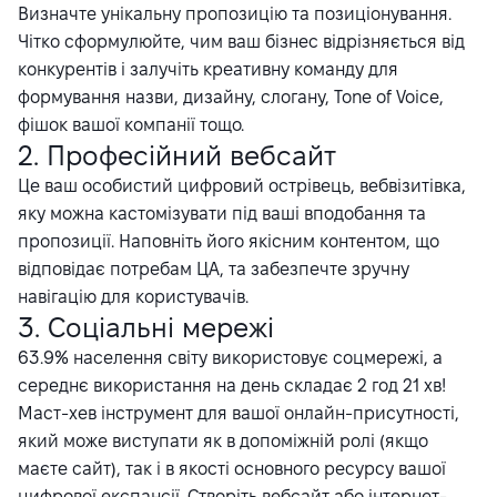
Визначте унікальну пропозицію та позиціонування.
Чітко сформулюйте, чим ваш бізнес відрізняється від
конкурентів і залучіть креативну команду для
формування назви, дизайну, слогану, Tone of Voice,
фішок вашої компанії тощо.
2. Професійний вебсайт
Це ваш особистий цифровий острівець, вебвізитівка,
яку можна кастомізувати під ваші вподобання та
пропозиції. Наповніть його якісним контентом, що
відповідає потребам ЦА, та забезпечте зручну
навігацію для користувачів.
3. Соціальні мережі
63.9% населення світу
використовує соцмережі
, а
середнє використання на день складає 2 год 21 хв!
Маст-хев інструмент для вашої онлайн-присутності,
який може виступати як в допоміжній ролі (якщо
маєте сайт), так і в якості основного ресурсу вашої
цифрової експансії. Створіть вебсайт або інтернет-