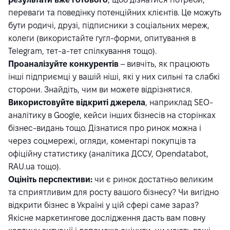
переваги та поведінку потенційних клієнтів. Це можуть
бути родичі, друзі, підписники з соціальних мереж,
колеги (використайте гугл-форми, опитування в
Telegram, тет-а-тет спілкування тощо).
Проаналізуйте конкурентів
– вивчіть, як працюють
інші підприємці у вашій ніші, які у них сильні та слабкі
сторони. Знайдіть, чим ви можете відрізнятися.
Використовуйте відкриті джерела
, наприклад SEO-
аналітику в Google, кейси інших бізнесів на сторінках
бізнес-видань тощо. Дізнатися про ринок можна і
через соцмережі, огляди, коментарі покупців та
офіційну статистику (аналітика
ДССУ
,
Opendatabot
,
RAU.ua
тощо).
Оцініть перспективи:
чи є ринок достатньо великим
та сприятливим для росту вашого бізнесу? Чи вигідно
відкрити бізнес в Україні у цій сфері саме зараз?
Якісне маркетингове дослідження дасть вам повну