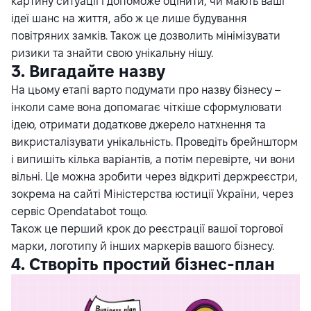
картину ситуації і допоможе оцінити, чи мають ваші
ідеї шанс на життя, або ж це лише будування
повітряних замків. Також це дозволить мінімізувати
ризики та знайти свою унікальну нішу.
3. Вигадайте назву
На цьому етапі варто подумати про назву бізнесу –
інколи саме вона допомагає чіткіше сформулювати
ідею, отримати додаткове джерело натхнення та
викристалізувати унікальність. Проведіть брейншторм
і випишіть кілька варіантів, а потім перевірте, чи вони
вільні. Це можна зробити через відкриті держреєстри,
зокрема на
сайті
Міністерства юстиції України, через
сервіс
Opendatabot
тощо.
Також це перший крок до реєстрації вашої торгової
марки, логотипу й інших маркерів вашого бізнесу.
4. Створіть простий бізнес-план