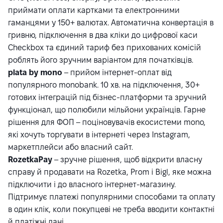
приймати оплати картками та електронними
гаманцями у 150+ валютах. Автоматична конвертація в
гривню, підключення в два кліки до цифрової каси
Checkbox та єдиний тариф без прихованих комісій
роблять його зручним варіантом для початківців.
plata by mono
– прийом інтернет-оплат від
популярного monobank. 10 хв. на підключення, 30+
готових інтеграцій під бізнес-платформи та зручний
функціонал, що полюбили мільйони українців. Гарне
рішення для ФОП – поціновувачів екосистеми mono,
які хочуть торгувати в інтернеті через Instagram,
маркетплейси або власний сайт.
RozetkaPay
– зручне рішення, щоб відкрити власну
справу й продавати на Rozetka, Prom і Bigl, яке можна
підключити і до власного інтернет-магазину.
Підтримує платежі популярними способами та оплату
в один клік, коли покупцеві не треба вводити контактні
й платіжні дані.