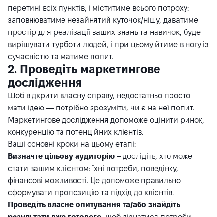
перетині всіх пунктів, і міститиме всього потроху:
заповнюватиме незайнятий куточок/нішу, даватиме
простір для реалізації ваших знань та навичок, буде
вирішувати турботи людей, і при цьому йтиме в ногу із
сучасністю та матиме попит.
2. Проведіть маркетингове
дослідження
Щоб відкрити власну справу, недостатньо просто
мати ідею — потрібно зрозуміти, чи є на неї попит.
Маркетингове дослідження допоможе оцінити ринок,
конкуренцію та потенційних клієнтів.
Ваші основні кроки на цьому етапі:
Визначте цільову аудиторію
– дослідіть, хто може
стати вашим клієнтом: їхні потреби, поведінку,
фінансові можливості. Це допоможе правильно
сформувати пропозицію та підхід до клієнтів.
Проведіть власне опитування та/або знайдіть
результати вже готового
, щоб дізнатися потреби,