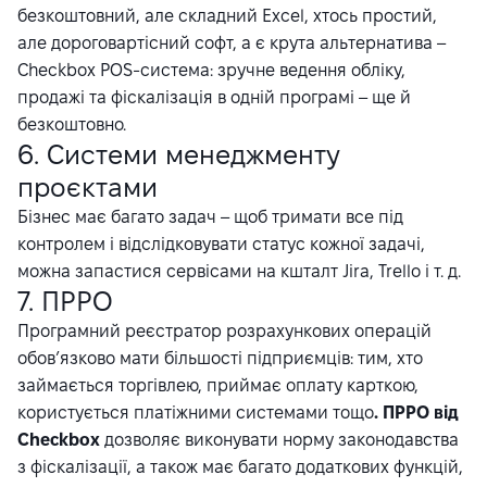
безкоштовний, але складний Excel, хтось простий,
але дороговартісний софт, а є крута альтернатива –
Checkbox POS-система: зручне ведення обліку,
продажі та фіскалізація в одній програмі – ще й
безкоштовно.
6. Системи менеджменту
проєктами
Бізнес має багато задач – щоб тримати все під
контролем і відслідковувати статус кожної задачі,
можна запастися сервісами на кшталт Jira, Trello і т. д.
7. ПРРО
Програмний реєстратор розрахункових операцій
обов’язково мати більшості підприємців: тим, хто
займається торгівлею, приймає оплату карткою,
користується платіжними системами тощо
.
ПРРО від
Checkbox
дозволяє виконувати норму законодавства
з фіскалізації, а також має багато додаткових функцій,