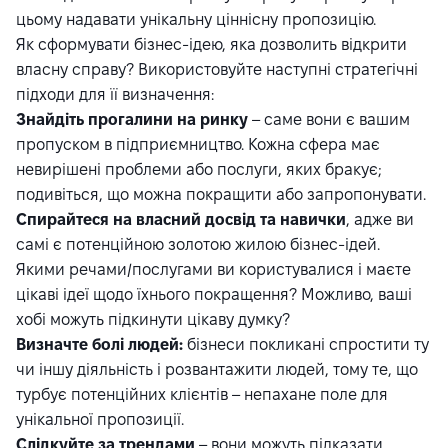
цьому надавати унікальну ціннісну пропозицію.
Як сформувати бізнес-ідею, яка дозволить відкрити
власну справу? Використовуйте наступні стратегічні
підходи для її визначення:
Знайдіть прогалини на ринку
– саме вони є вашим
пропуском в підприємництво. Кожна сфера має
невирішені проблеми або послуги, яких бракує;
подивіться, що можна покращити або запропонувати.
Спирайтеся на власний досвід та навички
, адже ви
самі є потенційною золотою жилою бізнес-ідей.
Якими речами/послугами ви користувалися і маєте
цікаві ідеї щодо їхнього покращення? Можливо, ваші
хобі можуть підкинути цікаву думку?
Визначте болі людей:
бізнеси покликані спростити ту
чи іншу діяльність і розвантажити людей, тому те, що
турбує потенційних клієнтів – непахане поле для
унікальної пропозиції.
Слідкуйте за трендами
– вони можуть підказати