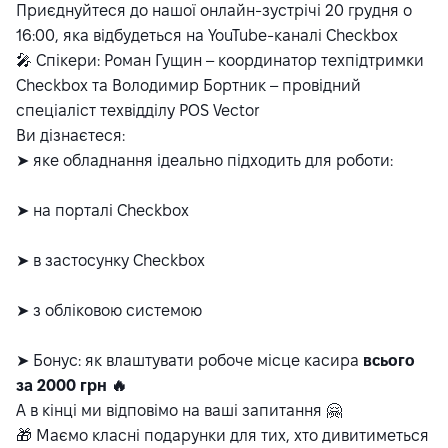
Приєднуйтеся до нашої онлайн-зустрічі 20 грудня о
16:00, яка відбудеться на YouTube-каналі Checkbox
🎤 Спікери: Роман Гущин – координатор техпідтримки
Checkbox та Володимир Бортник – провідний
спеціаліст техвідділу POS Vector
Ви дізнаєтеся:
➤ яке обладнання ідеально підходить для роботи:
➤ на порталі Checkbox
➤ в застосунку Checkbox
➤ з обліковою системою
➤ Бонус: як влаштувати робоче місце касира
всього
за 2000 грн 🔥
А в кінці ми відповімо на ваші запитання 🤗
🎁 Маємо класні подарунки для тих, хто дивитиметься