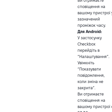
Ви отримаєте
сповіщення на
вашому пристрої 
зазначений
проміжок часу.
Для Android:
У застосунку
Checkbox
перейдіть в
“Налаштування”.
Увімкніть
“Показувати
повідомлення,
коли зміна не
закрита”.
Ви отримаєте
сповіщення на
вашому пристрої 