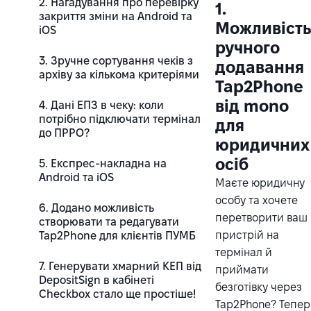
2. Нагадування про перевірку
1.
закриття зміни на Android та
Можливіст
iOS
ручного
3. Зручне сортування чеків з
додавання
архіву за кількома критеріями
Tap2Phone
від mono
4. Дані ЕПЗ в чеку: коли
потрібно підключати термінал
для
до ПРРО?
юридичних
осіб
5. Експрес-накладна на
Android та iOS
Маєте юридичну
особу та хочете
6. Додано можливість
перетворити ваш
створювати та редагувати
пристрій на
Tap2Phone для клієнтів ПУМБ
термінал й
7. Генерувати хмарний КЕП від
приймати
DepositSign в кабінеті
безготівку через
Checkbox стало ще простіше!
Tap2Phone? Тепер