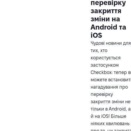
перевірку
закриття
зміни на
Android та
iOS
Чудові новини дл
тих, хто
користується
застосунком
Checkbox: тепер 
можете встановит
нагадування про
перевірку
закриття зміни не
тільки в Android, а
й на iOS! Більше
ніяких хвилювань
про те, чи закрит