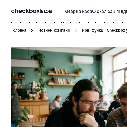
|
BLOG
Хмарна каса
Фіскалізація
Під
Головна
Новини компанії
Нові функції Checkbox 