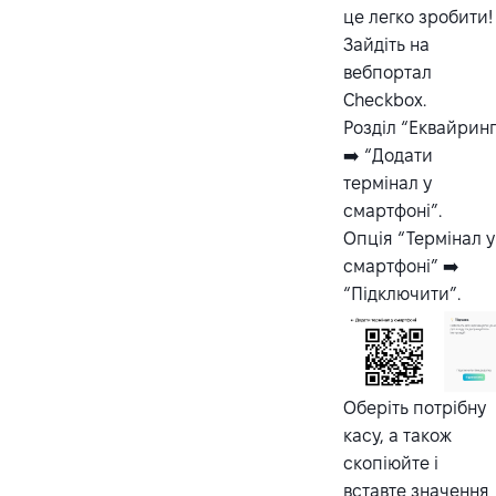
це легко зробити!
Зайдіть на
вебпортал
Checkbox.
Розділ “Еквайринг
➡️ “Додати
термінал у
смартфоні”.
Опція “Термінал у
смартфоні” ➡️
“Підключити”.
Оберіть потрібну
касу, а також
скопіюйте і
вставте значення