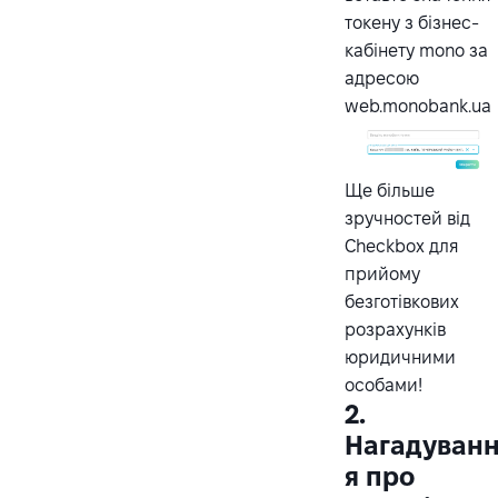
токену з бізнес-
кабінету mono за
адресою
web.monobank.ua
Ще більше
зручностей від
Checkbox для
прийому
безготівкових
розрахунків
юридичними
особами!
2.
Нагадуван
я про