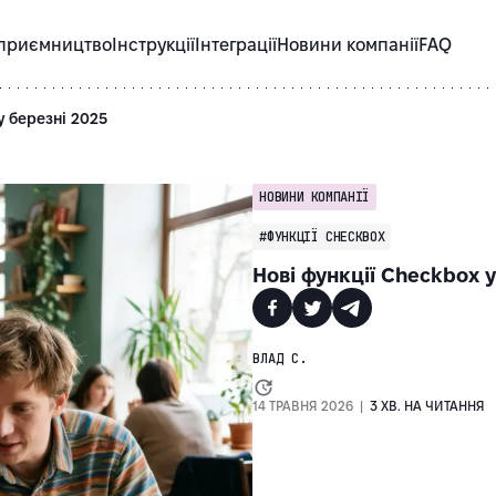
приємництво
Інструкції
Інтеграції
Новини компанії
FAQ
у березні 2025
НОВИНИ КОМПАНІЇ
#ФУНКЦІЇ CHECKBOX
Нові функції Checkbox у
ВЛАД С.
14 ТРАВНЯ 2026 |
3 ХВ. НА ЧИТАННЯ