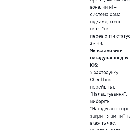
вона, чи ні –
система сама
підкаже, коли
потрібно
перевірити стату
зміни.
Як встановити
нагадування для
iOS:
У застосунку
Checkbox
перейдіть в
“Налаштування”.
Виберіть
“Нагадування про
закриття зміни” т
вкажіть час.