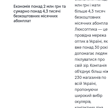
млн грн і мати
Економія понад 2 млн грн та
сумарно понад 4,3 тисячі
більше 4,3 тисяч
безкоштовних місячних
безкоштовних
абонплат
місячних абонпла
Люксоптика — це
провідна мережа
оптик в Україні, я
вже понад 30 рокі
допомагає людям
піклуватися про
свій зір. Компанія
об’єднує більш ні
230 магазинів по
всій Україні,
пропонуючи
широкий вибір
окулярів,
контактних лінз,