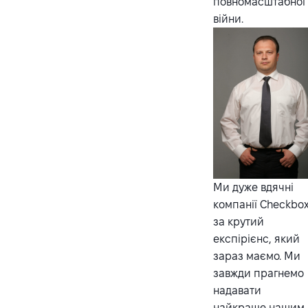
повномасштабної
війни.
Ми дуже вдячні
компанії Checkbo
за крутий
експірієнс, який
зараз маємо. Ми
завжди прагнемо
надавати
найкраще нашим