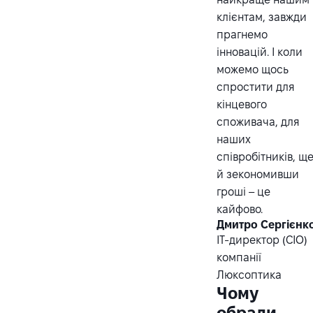
клієнтам, завжди
прагнемо
інновацій. І коли
можемо щось
спростити для
кінцевого
споживача, для
наших
співробітників, щ
й зекономивши
гроші – це
кайфово.
Дмитро Сергієнк
ІТ-директор (CIO)
компанії
Люксоптика
Чому
обрали