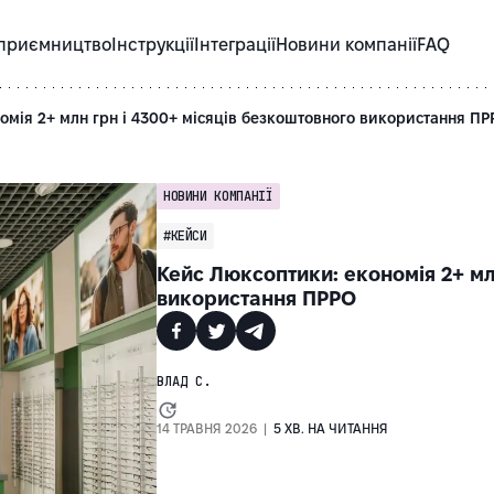
приємництво
Інструкції
Інтеграції
Новини компанії
FAQ
омія 2+ млн грн і 4300+ місяців безкоштовного використання П
НОВИНИ КОМПАНІЇ
#КЕЙСИ
Кейс Люксоптики: економія 2+ мл
використання ПРРО
ВЛАД С.
14 ТРАВНЯ 2026 |
5 ХВ. НА ЧИТАННЯ