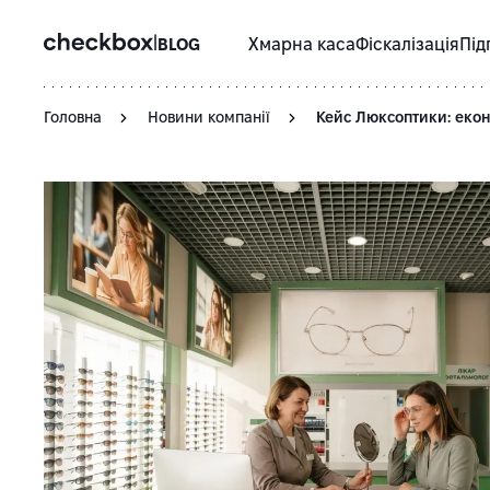
|
BLOG
Хмарна каса
Фіскалізація
Під
Головна
Новини компанії
Кейс Люксоптики: екон