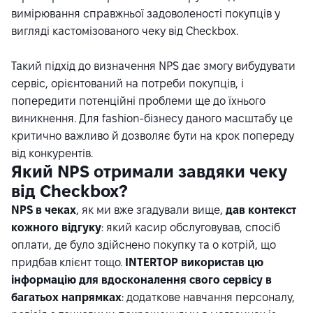
вимірювання справжньої задоволеності покупців у
вигляді кастомізованого чеку від Checkbox.
Такий підхід до визначення NPS дає змогу вибудувати
сервіс, орієнтований на потреби покупців, і
попередити потенційні проблеми ще до їхнього
виникнення. Для fashion-бізнесу даного масштабу це
критично важливо й дозволяє бути на крок попереду
від конкурентів.
Який NPS отримали завдяки чеку
від Checkbox?
NPS в чеках
, як ми вже згадували вище,
дав контекст
кожного відгуку
: який касир обслуговував, спосіб
оплати, де було здійснено покупку та о котрій, що
придбав клієнт тощо.
INTERTOP використав цю
інформацію для вдосконалення свого сервісу в
багатьох напрямках
: додаткове навчання персоналу,