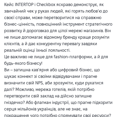
Кейс INTERTOP і Checkbox яскраво демонструє, як
звичайний чек у руках людей, які горять любов’ю до
своєї справи, може перетворитися на справжню
бізнес-цінність, повноцінний інструмент стратегічного
розвитку й дороговказ для цілої мережі магазинів. Він
не лише допомагає відомому бренду краще розуміти
клієнтів, а й дає конкурентну перевагу завдяки
реальній оцінці їхньої лояльності.
Це важливо не лише для fashion-платформи, а й для
будь-якого бізнесу!
Ви – затишна кав’ярня або цифровий бізнес, що
шукає коннект зі своїми відвідувачами і прагне
визначити свій NPS, аби зрозуміти, куди рухатися
далі? Можливо, мережа готелів, якій потрібно
перетворити свій заклад на дійсно затишне
гніздечко? Або флагман індустрії, що прагне підкорити
серця мільйонів українців, але не знає, на
покращення чого потрібно спрямувати свої ресурси?