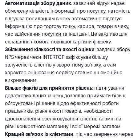
Автоматизація збору даних
: зазвичай відгук надає
обмежену кількість інформації про покупку, натомість
відгук за посиланням в чеку автоматично підтягує
інформацію про торгову точку, касира, товари в чеку,
час здійснення покупки та інші дані. Це важливо для
складання якомога повнішої картини фідбеку.
Збільшення кількості та якості оцінки
: завдяки збору
NPS через чеки INTERTOP зафіксував більшу
залученість клієнтів у зворотному зв’язку, а сам
характер оцінювання сервісу став менш емоційно
викривленим.
Більше фактів для прийняття рішень
: підтягування
додаткових даних із чеку дозволяє приймати більш
обґрунтовані рішення щодо ефективності роботи
працівників, рівня якості товарів, необхідності
вдосконалення обслуговування клієнтів та змін на
рівні конкретного магазину і всієї мережі загалом.
Кращий зв’язок із клієнтами
: під час звернення через