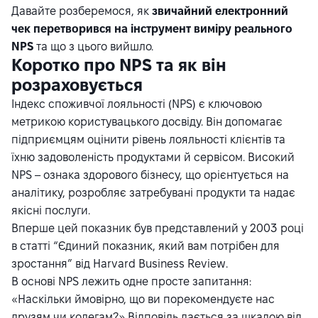
Давайте розберемося, як
звичайний електронний
чек перетворився на інструмент виміру реального
NPS
та що з цього вийшло.
Коротко про NPS та як він
розраховується
Індекс споживчої лояльності
(NPS) є ключовою
метрикою користувацького досвіду. Він допомагає
підприємцям оцінити рівень лояльності клієнтів та
їхню задоволеність продуктами й сервісом. Високий
NPS – ознака здорового бізнесу, що орієнтується на
аналітику, розробляє затребувані продукти та надає
якісні послуги.
Вперше цей показник був представлений у 2003 році
в
статті
“Єдиний показник, який вам потрібен для
зростання” від Harvard Business Review.
В основі NPS лежить одне просте запитання:
«Наскільки ймовірно, що ви порекомендуєте нас
друзям чи колегам?» Відповідь дається за шкалою від