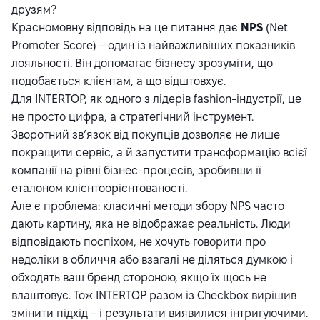
друзям?
Красномовну відповідь на це питання дає
NPS
(Net
Promoter Score) – один із найважливіших показників
лояльності. Він допомагає бізнесу зрозуміти, що
подобається клієнтам, а що відштовхує.
Для INTERTOP, як одного з лідерів fashion-індустрії, це
не просто цифра, а стратегічний інструмент.
Зворотний зв’язок від покупців дозволяє не лише
покращити сервіс, а й запустити трансформацію всієї
компанії на рівні бізнес-процесів, зробивши її
еталоном клієнтоорієнтованості.
Але є проблема: класичні методи збору NPS часто
дають картину, яка не відображає реальність. Люди
відповідають поспіхом, не хочуть говорити про
недоліки в обличчя або взагалі не діляться думкою і
обходять ваш бренд стороною, якщо їх щось не
влаштовує. Тож INTERTOP разом із Checkbox вирішив
змінити підхід – і результати виявилися інтригуючими.