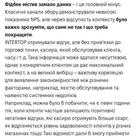
Фідбек містив замало даних
– і це головний мінус.
Класичні канали збору демонстрували невисокі
показники NPS, але через відсутність контексту
було
важко зрозуміти, що саме не так і що треба
покращити
.
INTERTOP отримували відгук, але без прив’язки до
торгової точки, касира, який обслуговував клієнта,
часу і т. д. Така інформація може здатися несуттєвою,
однак з конкретним клієнтом це дає максимальний
контекст, а на великій вибірці – важливу кореляцію
для виявлення закономірностей між різними
факторами, наприклад, якістю обслуговування та
наявністю системних недоліків.
Наприклад, можна було б побачити, чи є певні години
пік, коли клієнти частіше залишають позитивні/
негативні відгуки, які касири отримують більше скарг,
як відрізняється рівень задоволеності клієнтів у різних
магазинах тощо. Такі відомості дали б змогу приймати