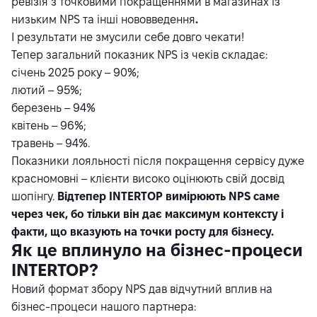
ревізія з точковими покращеннями в магазинах із
низьким NPS та інші нововведення
.
І результати не змусили себе довго чекати!
Тепер загальний показник NPS із чеків складає:
січень 2025 року – 90%;
лютий – 95%;
березень – 94%
квітень – 96%;
травень – 94%.
Показники лояльності після покращення сервісу дуже
красномовні – клієнти високо оцінюють свій досвід
шопінгу.
Відтепер INTERTOP вимірюють NPS саме
через чек, бо тільки він дає максимум контексту і
факти, що вказують на точки росту для бізнесу.
Як це вплинуло на бізнес-процеси
INTERTOP?
Новий формат збору NPS дав відчутний вплив на
бізнес-процеси нашого партнера: