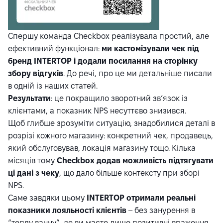
Спершу команда Checkbox реалізувала простий, але
ефективний функціонал:
ми кастомізували чек під
бренд INTERTOP і додали посилання на сторінку
збору відгуків
. До речі, про це ми детальніше писали
в одній із наших
статей
.
Результати
: це покращило зворотний зв’язок із
клієнтами, а показник NPS несуттєво знизився.
Щоб глибше зрозуміти ситуацію, знадобилися деталі в
розрізі кожного магазину: конкретний чек, продавець,
який обслуговував, локація магазину тощо. Кілька
місяців тому
Checkbox додав
можливість підтягувати
ці дані з чеку
, що дало більше контексту при зборі
NPS.
Саме завдяки цьому
INTERTOP отримали реальні
показники лояльності клієнтів
– без занурення в
“теплу ванну”, де ви маєте лише позитивні враження