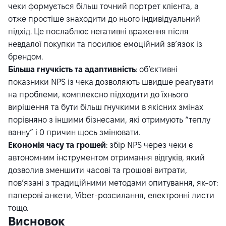
чеки формується більш точний портрет клієнта, а
отже простіше знаходити до нього індивідуальний
підхід. Це послаблює негативні враження після
невдалої покупки та посилює емоційний зв’язок із
брендом.
Більша гнучкість та адаптивність
: об’єктивні
показники NPS із чека дозволяють швидше реагувати
на проблеми, комплексно підходити до їхнього
вирішення та бути більш гнучкими в якісних змінах
порівняно з іншими бізнесами, які отримують “теплу
ванну” і 0 причин щось змінювати.
Економія часу та грошей
: збір NPS через чеки є
автономним інструментом отримання відгуків, який
дозволив зменшити часові та грошові витрати,
пов’язані з традиційними методами опитування, як-от:
паперові анкети, Viber-розсилання, електронні листи
тощо.
Висновок