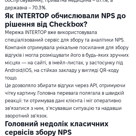
обслуговування), приватна медицина – 87.1%, а
державна – 70.3%.
Як INTERTOP обчислювали NPS до
рішення від Checkbox?
Мережа INTERTOP вже використовувала
спеціалізований сервіс для збору та аналітики NPS.
Компанія отримувала унікальне посилання для збору
відгуків і могла розміщувати його в будь-яких зручних
місцях — на сайті, в імейл-листах, у застосунку під
Android/iOS, на стійках закладу у вигляді QR-коду
тощо.
Це дозволяло збирати відгуки через API, отримуючи
чітку картину. Головна перевага полягала в швидкій
реакції: ти отримував дані клієнта і міг оперативно
зв’язатися з ним, з’ясувавши ситуацію та надавши
зворотний зв’язок.
Головний недолік класичних
сервісів збору NPS