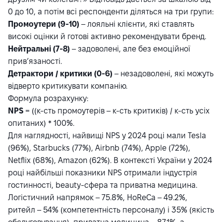
0 до 10, а потім всі респонденти діляться на три групи:
Промоутери (9-10)
– лояльні клієнти, які ставлять
високі оцінки й готові активно рекомендувати бренд.
Нейтральні (7-8)
– задоволені, але без емоційної
прив’язаності.
Детрактори / критики (0-6)
– незадоволені, які можуть
відверто критикувати компанію.
Формула розрахунку:
NPS
= ((к-сть промоутерів – к-сть критиків) / к-сть усіх
опитаних) * 100%.
Для наглядності,
найвищі NPS
у 2024 році мали Tesla
(96%), Starbucks (77%), Airbnb (74%), Apple (72%),
Netflix (68%), Amazon (62%). В
контексті України
у 2024
році найбільші показники NPS отримали індустрія
гостинності, beauty-сфера та приватна медицина.
Логістичний напрямок – 75.8%, HoReCa – 49.2%,
ритейл – 54% (компетентність персоналу) і 35% (якість