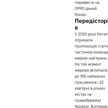
перевести на
ПРРО даний
бізнес.
Передістор
я
У 2020 році Ната
отримала
пропозицію стат
частиною команд
мережі кав’ярень.
На той момент
мережа включала
до 150 найманих
працівників і 22
кав’ярні в різних
містах на
правобережжі
України: Житомир