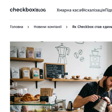
|
BLOG
Хмарна каса
Фіскалізація
Під
Головна
Новини компанії
Як Checkbox став єдин