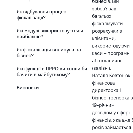
бізнесів. Він
зобов’язав
Як відбувався процес
багатьох
фіскалізації?
фіскалізувати
Які модулі використовуються
розрахунки з
найбільше?
клієнтами,
використовуючи
Як фіскалізація вплинула на
каси – програмні
бізнес?
або класичні
(залізні).
Які функції в ПРРО ви хотіли би
бачити в майбутньому?
Наталя Ковтонюк 
фінансова
Висновки
директорка і
бізнес-тренерка 
19-річним
досвідом у сфері
фінансів, яка вже 
років займається