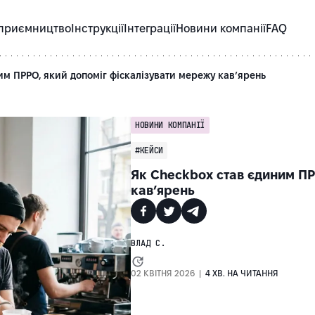
приємництво
Інструкції
Інтеграції
Новини компанії
FAQ
им ПРРО, який допоміг фіскалізувати мережу кав’ярень
НОВИНИ КОМПАНІЇ
#КЕЙСИ
Як Checkbox став єдиним ПР
кав’ярень
ВЛАД С.
02 КВІТНЯ 2026 |
4 ХВ. НА ЧИТАННЯ