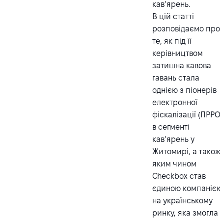
кав’ярень.
В цій статті
розповідаємо пр
те, як під її
керівництвом
затишна кавова
гавань стала
однією з піонерів
електронної
фіскалізації (ПРРО
в сегменті
кав’ярень у
Житомирі, а також
яким чином
Checkbox став
єдиною компаніє
на українському
ринку, яка змогла