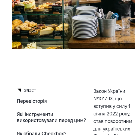
ЗМІСТ
Закон України
№1017-ІХ, що
Передісторія
вступив у силу 1
січня 2022 року,
Які інструменти
використовували перед цим?
став поворотним
для українських
Як обрали Checkbox?