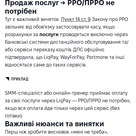
Продаж послуг → РРО/ПРРО не
потрібен
Тут є важливий виняток.
Пункт 14 ст. 9
Закону про РРО
звільняє від обов'язку застосовувати касу, якщо
розрахунки за
послуги
проводяться виключно через
банківські системи дистанційного обслуговування та/
або сервіси переказу коштів. ДПС офіційно
підтвердила, що LiqPay, WayForPay, Portmone та інші
відносяться саме до таких сервісів.
ПРИКЛАД
SMM-спеціаліст або онлайн-тренер приймає оплату
за свої послуги через LiqPay — РРО/ПРРО не потрібен,
якщо вся оплата йде тільки через цей сервіс (без
готівки).
Важливі нюанси та винятки
Перш ніж зробити висновок «мені не треба»,