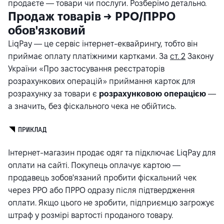
продаєте — товари чи послуги. Розберімо детально.
Продаж товарів → РРО/ПРРО
обов'язковий
LiqPay — це сервіс інтернет-еквайрингу, тобто він
приймає оплату платіжними картками. За
ст. 2
Закону
України «Про застосування реєстраторів
розрахункових операцій» приймання карток для
розрахунку за товари є
розрахунковою операцією
—
а значить, без фіскального чека не обійтись.
ПРИКЛАД
Інтернет-магазин продає одяг та підключає LiqPay для
оплати на сайті. Покупець оплачує картою —
продавець зобов'язаний пробити фіскальний чек
через РРО або ПРРО одразу після підтвердження
оплати. Якщо цього не зробити, підприємцю загрожує
штраф у розмірі вартості проданого товару.