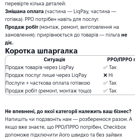
перевірте кілька деталей:
Змішана оплата
(частина — LiqPay, частина —
готівка): РРО потрібен навіть для послуг.
Продаж робіт
(монтаж, ремонт, виготовлення на
замовлення): прирівнюється до товарів — пільга
не
діє.
Коротка шпаргалка
Ситуація
РРО/ПРРО по
Продаж товарів через LiqPay
✅ Так
Продаж послуг лише через LiqPay
❌ Ні
Послуги + часткова оплата готівкою
✅ Так
Продаж робіт (ремонт, монтаж тощо)
✅ Так
Не впевнені, до якої категорії належить ваш бізнес?
Напишіть чи подзвоніть нам — розберемося разом. А
якщо вже знаєте, що РРО/ПРРО потрібен, Checkbox
допоможе підключити його швидко та без зайвих