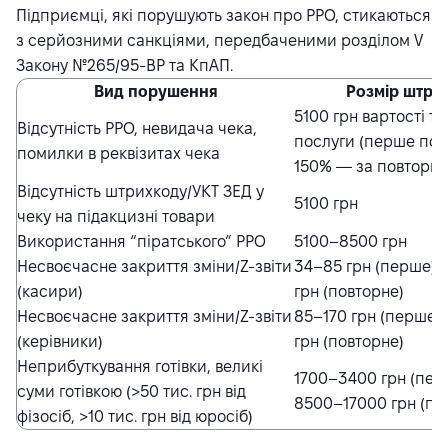
Підприємці, які порушують закон про РРО, стикаються
з серйозними санкціями, передбаченими розділом V
Закону
№265/95-ВР
та
КпАП
.
Вид порушення
Розмір штра
5100 грн вартості то
Відсутність РРО, невидача чека,
послуги (перше пор
помилки в реквізитах чека
150% — за повторне
Відсутність штрихкоду/УКТ ЗЕД у
5100 грн
чеку на підакцизні товари
Використання “піратського” РРО
5100–8500 грн
Несвоєчасне закриття зміни/Z-звіти
34–85 грн (перше);
(касири)
грн (повторне)
Несвоєчасне закриття зміни/Z-звіти
85–170 грн (перше)
(керівники)
грн (повторне)
Неприбуткування готівки, великі
1700–3400 грн (пер
суми готівкою (>50 тис. грн від
8500–17000 грн (по
фізосіб, >10 тис. грн від юросіб)