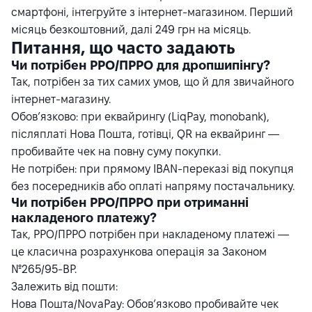
смартфоні, інтегруйте з інтернет-магазином. Перший
місяць безкоштовний, далі 249 грн на місяць.
Питання, що часто задають
Чи потрібен РРО/ПРРО для дропшипінгу?
Так, потрібен за тих самих умов, що й для звичайного
інтернет-магазину.
Обов’язково: при еквайрингу (LiqPay, monobank),
післяплаті Нова Пошта, готівці, QR на еквайринг —
пробивайте чек на повну суму покупки.​
Не потрібен: при прямому IBAN-переказі від покупця
без посередників або оплаті напряму постачальнику.
Чи потрібен РРО/ПРРО при отриманні
накладеного платежу?
Так, РРО/ПРРО потрібен при накладеному платежі —
це класична розрахункова операція за Законом
№265/95-ВР.
Залежить від пошти:
Нова Пошта/NovaPay: Обов’язково пробивайте чек