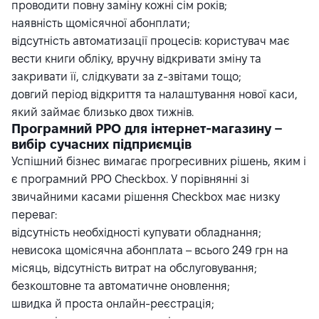
проводити повну заміну кожні сім років;
наявність щомісячної абонплати;
відсутність автоматизації процесів: користувач має
вести книги обліку, вручну відкривати зміну та
закривати її, слідкувати за z-звітами тощо;
довгий період відкриття та налаштування нової каси,
який займає близько двох тижнів.
Програмний РРО для інтернет-магазину –
вибір сучасних підприємців
Успішний бізнес вимагає прогресивних рішень, яким і
є
програмний РРО
Checkbox. У порівнянні зі
звичайними касами рішення Checkbox має низку
переваг:
відсутність необхідності купувати обладнання;
невисока щомісячна абонплата – всього 249 грн на
місяць, відсутність витрат на обслуговування;
безкоштовне та автоматичне оновлення;
швидка й проста онлайн-реєстрація;