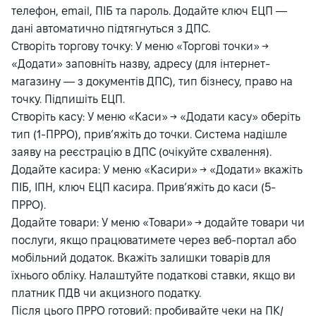
телефон, email, ПІБ та пароль. Додайте ключ ЕЦП —
дані автоматично підтягнуться з ДПС.​
Створіть торгову точку: У меню «Торгові точки» →
«Додати» заповніть назву, адресу (для інтернет-
магазину — з документів ДПС), тип бізнесу, право на
точку. Підпишіть ЕЦП.
Створіть касу: У меню «Каси» → «Додати касу» оберіть
тип (1-ПРРО), прив’яжіть до точки. Система надішле
заяву на реєстрацію в ДПС (очікуйте схвалення).​
Додайте касира: У меню «Касири» → «Додати» вкажіть
ПІБ, ІПН, ключ ЕЦП касира. Прив’яжіть до каси (5-
ПРРО).
Додайте товари: У меню «Товари» → додайте товари чи
послуги, якщо працюватимете через веб-портал або
мобільний додаток. Вкажіть залишки товарів для
їхнього обліку. Налаштуйте податкові ставки, якщо ви
платник ПДВ чи акцизного податку.
Після цього ПРРО готовий: пробивайте чеки на ПК/