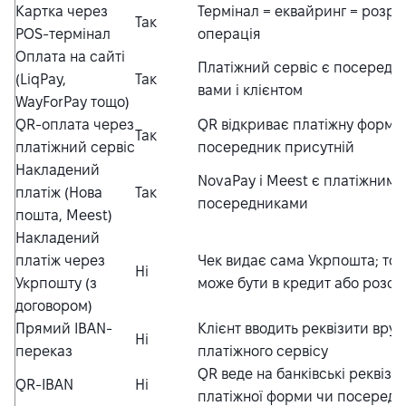
Картка через
Термінал = еквайринг = розра
Так
POS-термінал
операція
Оплата на сайті
Платіжний сервіс є посередн
(LiqPay,
Так
вами і клієнтом
WayForPay тощо)
QR-оплата через
QR відкриває платіжну форму
Так
платіжний сервіс
посередник присутній
Накладений
NovaPay і Meest є платіжними
платіж (Нова
Так
посередниками
пошта, Meest)
Накладений
платіж через
Чек видає сама Укрпошта; тов
Ні
Укрпошту (з
може бути в кредит або розст
договором)
Прямий IBAN-
Клієнт вводить реквізити вруч
Ні
переказ
платіжного сервісу
QR веде на банківські реквізи
QR-IBAN
Ні
платіжної форми чи посередн