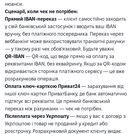
нюанси.
Сценарії, коли чек не потрібен:
Прямий IBAN-переказ
— клієнт самостійно заходить
у свій банківський застосунок і вводить ваш IBAN
вручну, без платіжного посередника. Переказ через
веббанкінг може використовувати транзитні рахунки
— у такому разі чек обов'язковий. Будьте уважні.
QR-IBAN
— QR-код, що веде прямо на оплату за
реквізитами IBAN, без еквайрингу. Якщо за QR-кодом
відкривається сторінка платіжного сервісу — це вже
розрахункова операція.
Оплата ключ-карткою Приват24
— зарахування від
іншої ключ-картки ПриватБанку, де банк автоматично
підтягує всі реквізити. Це прямий банківський
переказ між рахунками — чек не потрібен.
Післяплата через Укрпошту
— якщо у вас є договір з
Укрпоштою і товар не проданий у кредит або
розстрочку. Розрахунковий документ клієнту видає