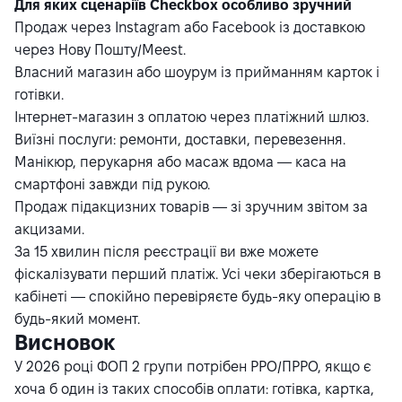
Для яких сценаріїв Checkbox особливо зручний
Продаж через Instagram або Facebook із доставкою
через Нову Пошту/Meest.
Власний магазин або шоурум із прийманням карток і
готівки.
Інтернет-магазин з оплатою через платіжний шлюз.
Виїзні послуги: ремонти, доставки, перевезення.
Манікюр, перукарня або масаж вдома — каса на
смартфоні завжди під рукою.
Продаж підакцизних товарів — зі зручним звітом за
акцизами.
За 15 хвилин після реєстрації ви вже можете
фіскалізувати перший платіж. Усі чеки зберігаються в
кабінеті — спокійно перевіряєте будь-яку операцію в
будь-який момент.
Висновок
У 2026 році ФОП 2 групи потрібен РРО/ПРРО, якщо є
хоча б один із таких способів оплати: готівка, картка,