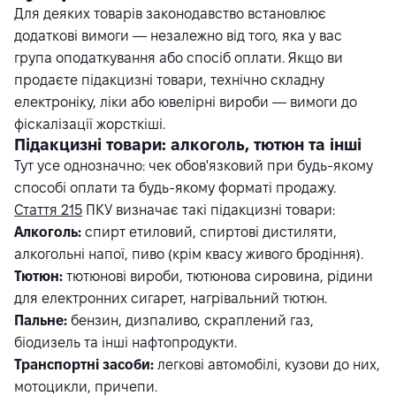
Для деяких товарів законодавство встановлює
додаткові вимоги — незалежно від того, яка у вас
група оподаткування або спосіб оплати. Якщо ви
продаєте підакцизні товари, технічно складну
електроніку, ліки або ювелірні вироби — вимоги до
фіскалізації жорсткіші.
Підакцизні товари: алкоголь, тютюн та інші
Тут усе однозначно: чек обов'язковий при будь-якому
способі оплати та будь-якому форматі продажу.
Стаття 215
ПКУ визначає такі підакцизні товари:
Алкоголь:
спирт етиловий, спиртові дистиляти,
алкогольні напої, пиво (крім квасу живого бродіння).
Тютюн:
тютюнові вироби, тютюнова сировина, рідини
для електронних сигарет, нагрівальний тютюн.
Пальне:
бензин, дизпаливо, скраплений газ,
біодизель та інші нафтопродукти.
Транспортні засоби:
легкові автомобілі, кузови до них,
мотоцикли, причепи.