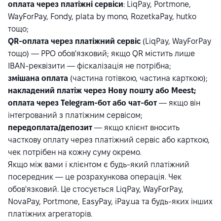
оплата через платіжні сервіси
: LiqPay, Portmone,
WayForPay, Fondy, plata by mono, RozetkaPay, hutko
тощо;
QR-оплата через платіжний сервіс
(LiqPay, WayForPay
тощо) — РРО обов'язковий; якщо QR містить лише
IBAN-реквізити — фіскалізація не потрібна;
змішана оплата
(частина готівкою, частина карткою);
накладений платіж через Нову пошту або Meest;
оплата через Telegram-бот або чат-бот
— якщо він
інтегрований з платіжним сервісом;
передоплата/депозит
— якщо клієнт вносить
часткову оплату через платіжний сервіс або карткою,
чек потрібен на кожну суму окремо.
Якщо між вами і клієнтом є будь-який платіжний
посередник — це розрахункова операція. Чек
обов'язковий. Це стосується LiqPay, WayForPay,
NovaPay, Portmone, EasyPay, iPay.ua та будь-яких інших
платіжних агрегаторів.