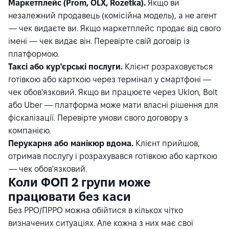
Маркетплейс (Prom, OLX, Rozetka).
Якщо ви
незалежний продавець (комісійна модель), а не агент
— чек видаєте ви. Якщо маркетплейс продає від свого
імені — чек видає він. Перевірте свій договір із
платформою.
Таксі або кур'єрські послуги.
Клієнт розраховується
готівкою або карткою через термінал у смартфоні —
чек обов'язковий. Якщо ви працюєте через Uklon, Bolt
або Uber — платформа може мати власні рішення для
фіскалізації. Перевірте умови свого договору з
компанією.
Перукарня або манікюр вдома.
Клієнт прийшов,
отримав послугу і розрахувався готівкою або карткою
— чек обов'язковий.
Коли ФОП 2 групи може
працювати без каси
Без РРО/ПРРО можна обійтися в кількох чітко
визначених ситуаціях. Але кожна з них має свої