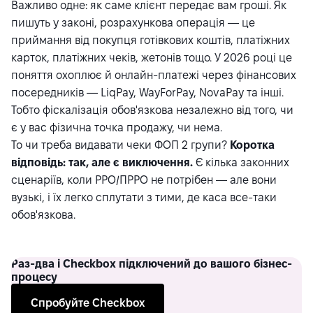
Важливо одне: як саме клієнт передає вам гроші. Як
пишуть у законі, розрахункова операція — це
приймання від покупця готівкових коштів, платіжних
карток, платіжних чеків, жетонів тощо. У 2026 році це
поняття охоплює й онлайн-платежі через фінансових
посередників — LiqPay, WayForPay, NovaPay та інші.
Тобто фіскалізація обов'язкова незалежно від того, чи
є у вас фізична точка продажу, чи нема.
То чи треба видавати чеки ФОП 2 групи?
Коротка
відповідь: так, але є виключення.
Є кілька законних
сценаріїв, коли РРО/ПРРО не потрібен — але вони
вузькі, і їх легко сплутати з тими, де каса все-таки
обов'язкова.
Раз-два
і Checkbox підключений до вашого бізнес-
процесу
Спробуйте Checkbox