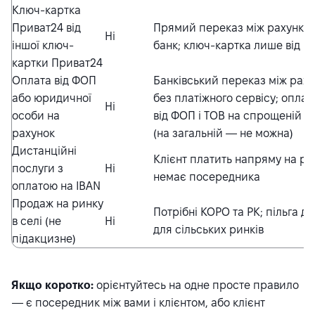
Ключ-картка
Приват24 від
Прямий переказ між рахунка
Ні
іншої ключ-
банк; ключ-картка лише від П
картки Приват24
Оплата від ФОП
Банківський переказ між рах
або юридичної
без платіжного сервісу; опла
Ні
особи на
від ФОП і ТОВ на спрощеній с
рахунок
(на загальній — не можна)
Дистанційні
Клієнт платить напряму на р
послуги з
Ні
немає посередника
оплатою на IBAN
Продаж на ринку
Потрібні КОРО та РК; пільга д
в селі (не
Ні
для сільських ринків
підакцизне)
Якщо коротко:
орієнтуйтесь на одне просте правило
— є посередник між вами і клієнтом, або клієнт