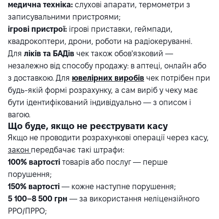
медична техніка:
слухові апарати, термометри з
записувальними пристроями;
ігрові пристрої:
ігрові приставки, геймпади,
квадрокоптери, дрони, роботи на радіокеруванні.
Для
ліків та БАДів
чек також обов'язковий —
незалежно від способу продажу: в аптеці, онлайн або
з доставкою. Для
ювелірних виробів
чек потрібен при
будь-якій формі розрахунку, а сам виріб у чеку має
бути ідентифікований індивідуально — з описом і
вагою.
Що буде, якщо не реєструвати касу
Якщо не проводити розрахункові операції через касу,
закон
передбачає такі штрафи:
100% вартості
товарів або послуг — перше
порушення;
150% вартості
— кожне наступне порушення;
5 100–8 500 грн
— за використання неліцензійного
РРО/ПРРО;