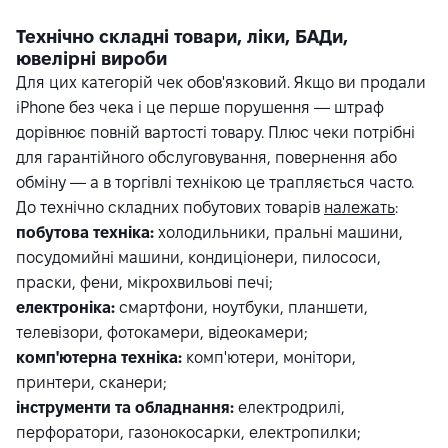
Технічно складні товари, ліки, БАДи,
ювелірні вироби
Для цих категорій чек обов'язковий. Якщо ви продали
iPhone без чека і це перше порушення — штраф
дорівнює повній вартості товару. Плюс чеки потрібні
для гарантійного обслуговування, повернення або
обміну — а в торгівлі технікою це трапляється часто.
До технічно складних побутових товарів
належать
:
побутова техніка:
холодильники, пральні машини,
посудомийні машини, кондиціонери, пилососи,
праски, фени, мікрохвильові печі;
електроніка:
смартфони, ноутбуки, планшети,
телевізори, фотокамери, відеокамери;
комп'ютерна техніка:
комп'ютери, монітори,
принтери, сканери;
інструменти та обладнання:
електродрилі,
перфоратори, газонокосарки, електропилки;