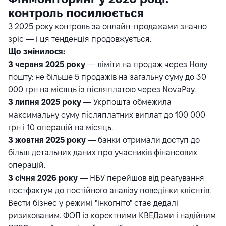
контроль посилюється
З 2025 року контроль за онлайн-продажами значно
зріс — і ця тенденція продовжується.
Що змінилося:
З червня 2025 року
— ліміти на продаж через Нову
пошту: не більше 5 продажів на загальну суму до 30
000 грн на місяць із післяплатою через NovaPay.
З липня 2025 року
— Укрпошта обмежила
максимальну суму післяплатних виплат до 100 000
грн і 10 операцій на місяць.
З жовтня 2025 року
— банки отримали доступ до
більш детальних даних про учасників фінансових
операцій.
З січня 2026 року
— НБУ перейшов від реагування
постфактум до постійного аналізу поведінки клієнтів.
Вести бізнес у режимі "інкогніто" стає дедалі
ризикованим. ФОП із коректними КВЕДами і надійним