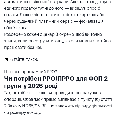
автоматично звільняє їх від каси. Але насправді група
єдиного податку тут ні до чого — вирішує спосіб
оплати. Якщо клієнт платить готівкою, карткою або
через будь-який платіжний сервіс — фіскалізація
обов'язкова.
Розберемо кожен сценарій окремо, щоб ви точно
знали, коли реєструвати касу, а коли можна спокійно
працювати без неї.
ЧИТАЙТЕ ТАКОЖ:
Що таке програмний РРО?
Чи потрібен РРО/ПРРО для ФОП 2
групи у 2026 році
Так, потрібен — якщо ви проводите розрахункові
операції. Обов'язок прямо випливає з
пункту (б)
статті
2 Закону №265/95-ВР і не залежить від виду діяльності
чи розміру доходу.