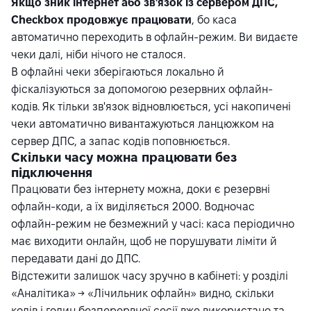
Якщо зник інтернет або зв'язок із сервером ДПС,
Checkbox продовжує працювати
, бо каса
автоматично переходить в офлайн-режим. Ви видаєте
чеки далі, ніби нічого не сталося.
В офлайні чеки зберігаються локально й
фіскалізуються за допомогою резервних офлайн-
кодів. Як тільки зв'язок відновлюється, усі накопичені
чеки автоматично вивантажуються ланцюжком на
сервер ДПС, а запас кодів поповнюється.
Скільки часу можна працювати без
підключення
Працювати без інтернету можна, доки є резервні
офлайн-коди, а їх виділяється 2000. Водночас
офлайн-режим не безмежний у часі: каса періодично
має виходити онлайн, щоб не порушувати ліміти й
передавати дані до ДПС.
Відстежити залишок часу зручно в кабінеті: у розділі
«Аналітика» → «Лічильник офлайн» видно, скільки
кодів і годин безперервної сесії вже використано та