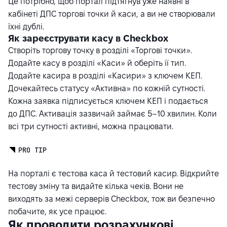
Це потрібно, щоб портал підтягнув уже наявні в
кабінеті ДПС торгові точки й каси, а ви не створювали
їхні дублі.
Як зареєструвати касу в Checkbox
Створіть торгову точку в розділі «Торгові точки».
Додайте касу в розділі «Каси» й оберіть її тип.
Додайте касира в розділі «Касири» з ключем КЕП.
Дочекайтесь статусу «Активна» по кожній сутності.
Кожна заявка підписується ключем КЕП і подається
до ДПС. Активація зазвичай займає 5–10 хвилин. Коли
всі три сутності активні, можна працювати.
PRO TIP
На порталі є тестова каса й тестовий касир. Відкрийте
тестову зміну та видайте кілька чеків. Вони не
виходять за межі серверів Checkbox, тож ви безпечно
побачите, як усе працює.
Як проводити розрахункові