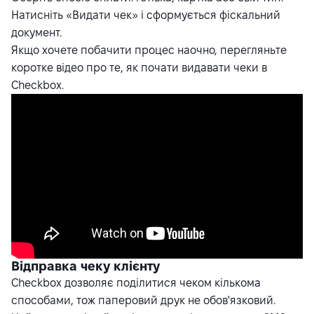
Натисніть «Видати чек» і сформується фіскальний
документ.
Якщо хочете побачити процес наочно, перегляньте
коротке відео про те, як почати видавати чеки в
Checkbox.
Відправка чеку клієнту
Checkbox дозволяє поділитися чеком кількома
способами, тож паперовий друк не обов'язковий.