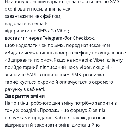
Найпопулярніший варіант це надіслати чек по SMS.
скопіювати посилання на чек;
завантажити чек файлом;
надіслати на email;
відправити по SMS або Viber;
доставити через Telegram-бот Checkbox.
Щоб надіслати чек по SMS, перед натисканням
«Видати чек» впишіть номер телефону покупця в поле
«Відправити по смс». Якщо на номері є Viber, клієнту
прийде гарний підписаний чек у Viber, якщо ні -
звичайне SMS із посиланням. SMS-розсилка
тарифікується окремо й оплачується з окремого
рахунку в кабінеті.
Закриття зміни
Наприкінці робочого дня зміну потрібно закрити в
тому ж розділі «Продаж» - це формує Z-звіт із
підсумками продажів. Кабінет також дозволяє
відкривати й закривати зміни дистанційно.