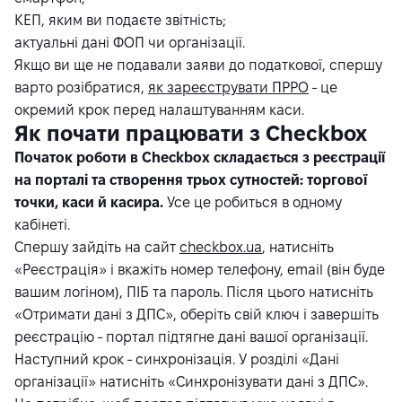
КЕП, яким ви подаєте звітність;
актуальні дані ФОП чи організації.
Якщо ви ще не подавали заяви до податкової, спершу
варто розібратися,
як зареєструвати ПРРО
- це
окремий крок перед налаштуванням каси.
Як почати працювати з Checkbox
Початок роботи в Checkbox складається з реєстрації
на порталі та створення трьох сутностей: торгової
точки, каси й касира.
Усе це робиться в одному
кабінеті.
Спершу зайдіть на сайт
checkbox.ua
, натисніть
«Реєстрація» і вкажіть номер телефону, email (він буде
вашим логіном), ПІБ та пароль. Після цього натисніть
«Отримати дані з ДПС», оберіть свій ключ і завершіть
реєстрацію - портал підтягне дані вашої організації.
Наступний крок - синхронізація. У розділі «Дані
організації» натисніть «Синхронізувати дані з ДПС».