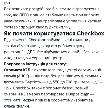
грн.
Для великого роздрібного бізнесу це підтвердження
того, що ПРРО працює стабільно навіть при високих
навантаженнях, а централізоване управління касами
суттєво спрощує касову дисципліну.
Як почати користуватися Checkbox
Підключення Checkbox займає лічені хвилини для
технічної частини і до одного робочого дня для
реєстрації в ДПС. Усе відбувається онлайн, без візитів
у податкову чи сервісний центр.
Покрокова інструкція для старту:
Отримати КЕП
в акредитованому центрі сертифікації
ключів (АЦСК) — він потрібен для підпису фіскальних
документів. Вартість — від 350 до 700 грн, термін дії —
1 рік. Checkbox також пропонує безкоштовний
хмарний КЕП через партнерство з DepositSign —
отримати можна прямо в особистому кабінеті за
кілька хвилин.