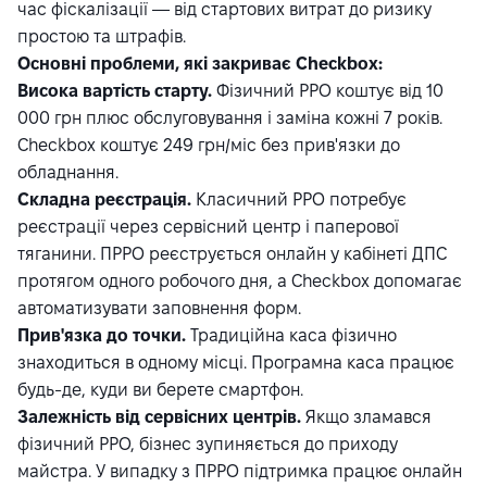
час фіскалізації — від стартових витрат до ризику
простою та штрафів.
Основні проблеми, які закриває Checkbox:
Висока вартість старту.
Фізичний РРО коштує від 10
000 грн плюс обслуговування і заміна кожні 7 років.
Checkbox коштує 249 грн/міс без прив'язки до
обладнання.
Складна реєстрація.
Класичний РРО потребує
реєстрації через сервісний центр і паперової
тяганини. ПРРО реєструється онлайн у кабінеті ДПС
протягом одного робочого дня, а Checkbox допомагає
автоматизувати заповнення форм.
Прив'язка до точки.
Традиційна каса фізично
знаходиться в одному місці. Програмна каса працює
будь-де, куди ви берете смартфон.
Залежність від сервісних центрів.
Якщо зламався
фізичний РРО, бізнес зупиняється до приходу
майстра. У випадку з ПРРО підтримка працює онлайн