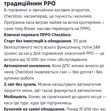
традиційним РРО
В порівнянні зі звичайним касовим апаратом,
Checkbox, насамперед, це гнучкість і економія.
Програмна каса виграє майже за всіма критеріями, і
саме тому бізнес масово переходить на ПРРО.
Ключові переваги ПРРО Checkbox:
Старт без інвестицій в обладнання.
30 днів
безкоштовного тесту всього функціоналу, потім 249
грн/міс за касу. Для порівняння: класичний РРО — це
витрати від 10 000 грн плюс обслуговування.
Автоматичні оновлення.
Коли ДПС змінює вимоги до
чеків, Checkbox оновлюється сам — без доплат і без
зупинки роботи.
Z-звіт без зусиль.
Можна налаштувати автоматичне
закриття зміни, звіт також формується автоматично.
Мобільність.
Бізнес не прив'язаний до одного місця —
каса їде туди, куди їде підприємець.
Економія на заміні обладнання.
Понад 15 000 грн, які