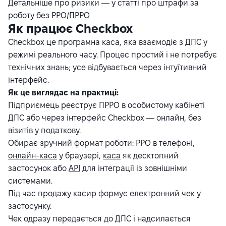
Детальніше про ризики — у статті про штрафи за
роботу без РРО/ПРРО
Як працює Checkbox
Checkbox це програмна каса, яка взаємодіє з ДПС у
режимі реального часу. Процес простий і не потребує
технічних знань; усе відбувається через інтуїтивний
інтерфейс.
Як це виглядає на практиці:
Підприємець реєструє ПРРО в особистому кабінеті
ДПС або через інтерфейс Checkbox — онлайн, без
візитів у податкову.
Обирає зручний формат роботи:
РРО в телефоні
,
онлайн-каса
у браузері,
каса
як десктопний
застосунок або
API
для інтеграції із зовнішніми
системами.
Під час продажу касир формує електронний чек у
застосунку.
Чек одразу передається до ДПС і надсилається