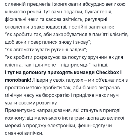
силенній предметів і жонглювати абсурдно великою
кількістю речей. Тут вам і податки, бухгалтерія,
фіскальні чеки та касова звітність, регулярні
оновлення в законодавстві, постійні запитання:
“як зробити так, аби закарбуватися в пам’яті клієнтів,
щоб вони поверталися знову і знову”;
“як автоматизувати рутинні задачі”;
“як зробити розрахунок за покупку зручним як для
клієнта, так і для мене – підприємця” та інші.
І тут на допомогу приходять команди Checkbox і
monobank!
Лідери у своїх галузях – ми об’єдналися з
простою метою: зробити так, аби бізнес витрачав
мінімум часу на бюрократію і приділяв максимум
уваги своєму розвитку.
Презентуємо напрацювання, які стануть в пригоді
кожному: від маленького інстаграм-шопа до великої
мережі з продажу електроніки, фешн-одягу чи
смачної випічки.