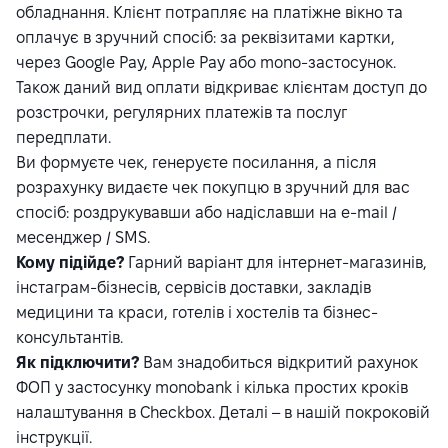
обладнання. Клієнт потрапляє на платіжне вікно та
оплачує в зручний спосіб: за реквізитами картки,
через Google Pay, Apple Pay або mono-застосунок.
Також даний вид оплати відкриває клієнтам доступ до
розстрочки, регулярних платежів та послуг
передплати.
Ви формуєте чек, генеруєте посилання, а після
розрахунку видаєте чек покупцю в зручний для вас
спосіб: роздрукувавши або надіславши на e-mail /
месенджер / SMS.
Кому підійде?
Гарний варіант для інтернет-магазинів,
інстаграм-бізнесів, сервісів доставки, закладів
медицини та краси, готелів і хостелів та бізнес-
консультантів.
Як підключити?
Вам знадобиться відкритий рахунок
ФОП у застосунку monobank і кілька простих кроків
налаштування в Checkbox. Деталі – в нашій покроковій
інструкції
.