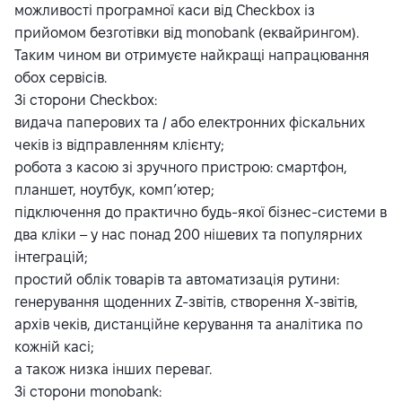
можливості програмної каси від Checkbox із
прийомом безготівки від monobank (еквайрингом).
Таким чином ви отримуєте найкращі напрацювання
обох сервісів.
Зі сторони Checkbox:
видача паперових та / або електронних фіскальних
чеків із відправленням клієнту;
робота з касою зі зручного пристрою: смартфон,
планшет, ноутбук, комп’ютер;
підключення до практично будь-якої бізнес-системи в
два кліки – у нас понад 200 нішевих та популярних
інтеграцій;
простий облік товарів та автоматизація рутини:
генерування щоденних Z-звітів, створення X-звітів,
архів чеків, дистанційне керування та аналітика по
кожній касі;
а також низка інших переваг.
Зі сторони monobank: