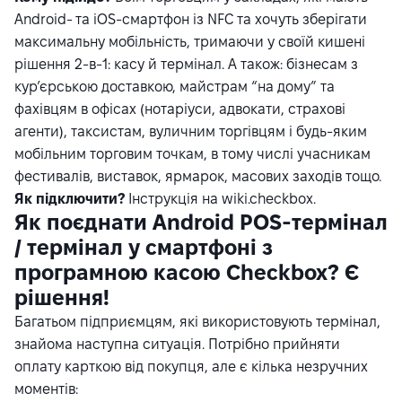
Android- та iOS-смартфон із NFC та хочуть зберігати
максимальну мобільність, тримаючи у своїй кишені
рішення 2-в-1: касу й термінал. А також: бізнесам з
кур’єрською доставкою, майстрам “на дому” та
фахівцям в офісах (нотаріуси, адвокати, страхові
агенти), таксистам, вуличним торгівцям і будь-яким
мобільним торговим точкам, в тому числі учасникам
фестивалів, виставок, ярмарок, масових заходів тощо.
Як підключити?
Інструкція на
wiki.checkbox
.
Як поєднати Android POS-термінал
/ термінал у смартфоні з
програмною касою Checkbox? Є
рішення!
Багатьом підприємцям, які використовують термінал,
знайома наступна ситуація. Потрібно прийняти
оплату карткою від покупця, але є кілька незручних
моментів: