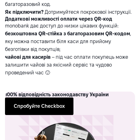
багаторазовий код.
Як підключити?
Дотримуйтеся покрокової
інструкції
.
Додаткові можливості оплати через QR-код
monobank дає доступ до низки цікавих функцій:
безкоштовна QR-стійка з багаторазовим QR-кодом
,
яку можна поставити біля каси для прийому
безготівки від покупців;
чайові для касирів
– під час оплати покупець може
залишити чайові за якісний сервіс та чудово
проведений час 🙂
100%
відповідність законодавству України
Спробуйте Checkbox