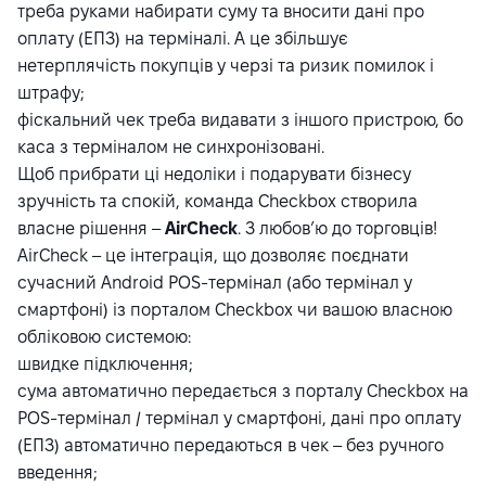
треба руками набирати суму та вносити дані про
оплату (ЕПЗ) на терміналі. А це збільшує
нетерплячість покупців у черзі та ризик помилок і
штрафу;
фіскальний чек треба видавати з іншого пристрою, бо
каса з терміналом не синхронізовані.
Щоб прибрати ці недоліки і подарувати бізнесу
зручність та спокій, команда Checkbox створила
власне рішення –
AirCheck
. З любов’ю до торговців!
AirCheck – це інтеграція, що дозволяє поєднати
сучасний Android POS-термінал (або термінал у
смартфоні) із порталом Checkbox чи вашою власною
обліковою системою:
швидке підключення;
сума автоматично передається з порталу Checkbox на
POS-термінал / термінал у смартфоні, дані про оплату
(ЕПЗ) автоматично передаються в чек – без ручного
введення;