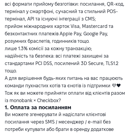
всі формати прийому безготівки: посилання, QR-код,
термінал у смартфоні, сучасний та стильний POS-
термінал, API та існуючі інтеграції з CMS;
прийом міжнародних карток Visa, Mastercard та
безконтактних платежів Apple Pay, Google Pay,
розумних браслетів, годинників тощо.
лише 1.3% комісії за кожну транзакцію;
надійність та безпека: всі платежі захищені за
стандартами PCI DSS, посилений 3D Secure, TLS1.2
тощо.
А для вирішення будь-яких питань на вас працюють
команди пухнастих котів та єнотів із підтримки 💜🖤
Тож як ви можете прийняти оплати від клієнтів разом
із monobank × Checkbox?
1. Оплата за посиланням
Ви можете згенерувати й надіслати клієнтові
посилання
через SMS / месенджер / e-mail без
потреби купувати або брати в оренду додаткове