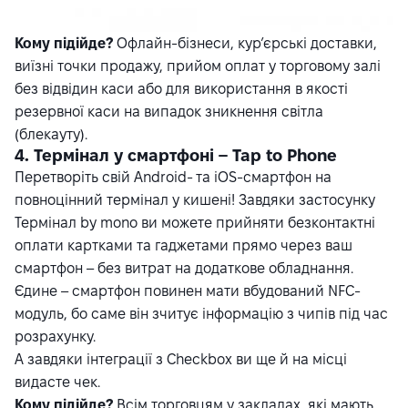
Кому підійде?
Офлайн-бізнеси, кур’єрські доставки,
виїзні точки продажу, прийом оплат у торговому залі
без відвідин каси або для використання в якості
резервної каси на випадок зникнення світла
(блекауту).
4. Термінал у смартфоні – Tap to Phone
Перетворіть свій Android- та iOS-смартфон на
повноцінний термінал у кишені! Завдяки застосунку
Термінал by mono ви можете прийняти безконтактні
оплати картками та гаджетами прямо через ваш
смартфон – без витрат на додаткове обладнання.
Єдине – смартфон повинен мати вбудований NFC-
модуль, бо саме він зчитує інформацію з чипів під час
розрахунку.
А завдяки інтеграції з Checkbox ви ще й на місці
видасте чек.
Кому підійде?
Всім торговцям у закладах, які мають