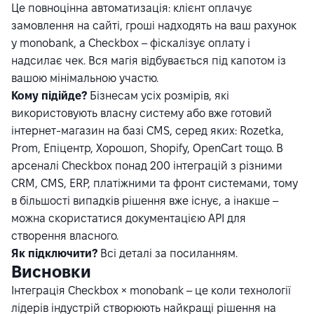
Це повноцінна автоматизація: клієнт оплачує
замовлення на сайті, гроші надходять на ваш рахунок
у monobank, а Checkbox – фіскалізує оплату і
надсилає чек. Вся магія відбувається під капотом із
вашою мінімальною участю.
Кому підійде?
Бізнесам усіх розмірів, які
використовують власну систему або вже готовий
інтернет-магазин на базі CMS, серед яких: Rozetka,
Prom, Епіцентр, Хорошоп, Shopify, OpenCart тощо. В
арсеналі Checkbox понад 200 інтеграцій з різними
CRM, CMS, ERP, платіжними та фронт системами, тому
в більшості випадків рішення вже існує, а інакше –
можна скористатися документацією API для
створення власного.
Як підключити?
Всі деталі за
посиланням
.
Висновки
Інтеграція Checkbox × monobank – це коли технології
лідерів індустрій створюють найкращі рішення на