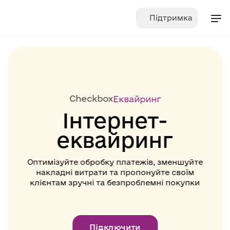
Skip
Підтримка
to
content
Checkbox
Еквайринг
Інтернет-
еквайринг
Оптимізуйте обробку платежів, зменшуйте
накладні витрати та пропонуйте своїм
клієнтам зручні та безпроблемні покупки
Підключити