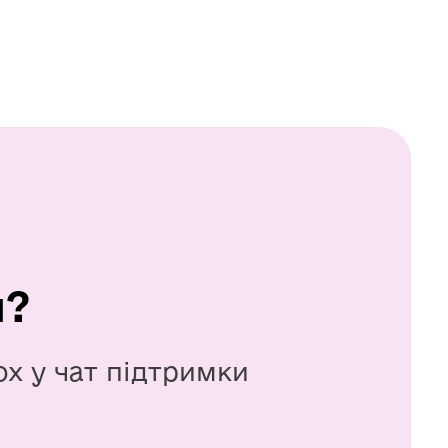
я?
ox у чат підтримки