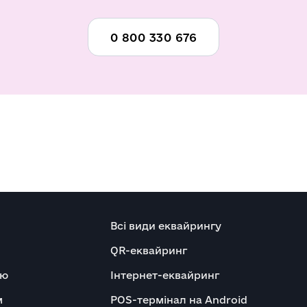
0 800 330 676
Всі види еквайрингу
QR-еквайринг
ню
Інтернет-еквайринг
м
POS-термінал на Android