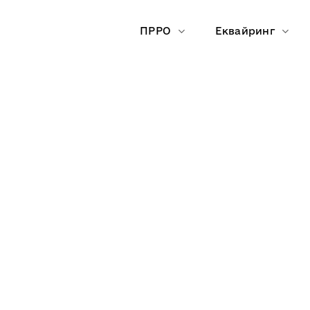
Skip
to
ПРРО
Еквайринг
content