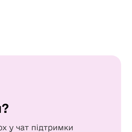
я?
ox у чат підтримки