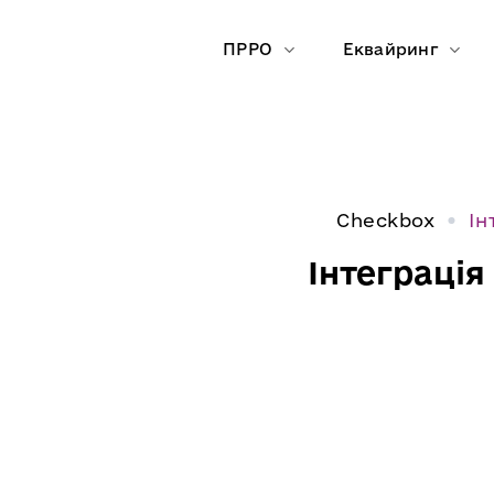
Skip
to
ПРРО
Еквайринг
content
Checkbox
Ін
Інтеграці