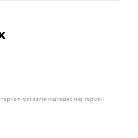
x
тернет-магазині підпадає під термін
оварів або послуг;