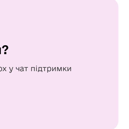
я?
ox у чат підтримки