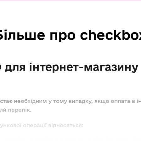
Більше про checkbo
 для інтернет-магазину
тає необхідним у тому випадку, якщо оплата в ін
ий перелік.
ункової операції відносяться:
, платіжних чеків чи жетонів на місці реалізації т