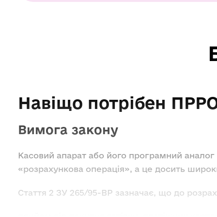
Навіщо потрібен
ПРРО
Вимога закону
Касовий апарат або його програмний аналог с
«розрахункова операція», а це досить широк
Стаття 2 ЗУ 265/95-ВР зазначає, що до розрах
прийом від покупця готівки, платіжних карток