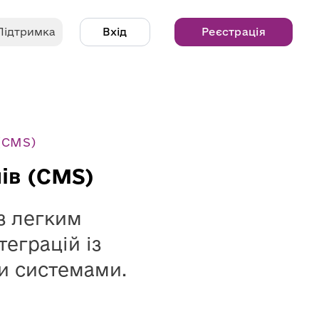
Підтримка
Вхід
Реєстрація
(CMS)
ів (CMS)
з легким
теграцій із
и системами.