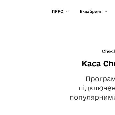
Skip
to
ПРРО
Еквайринг
content
Chec
Каса Ch
Програм
підключенн
популярними