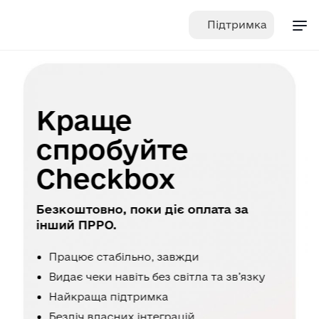
Skip
Підтримка
to
content
Краще
спробуйте
Checkbox
Безкоштовно, поки діє оплата за
інший ПРРО.
Працює стабільно, завжди
Видає чеки навіть без світла та зв’язку
Найкраща підтримка
Безліч власних інтеграцій